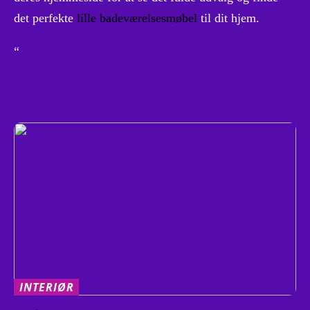
det perfekte
lille badeværelsesmøbel
til dit hjem.
“
INTERIØR