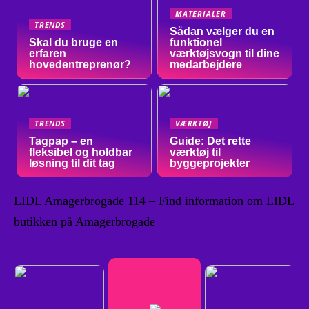
MATERIALER
TRENDS
Sådan vælger du en
Skal du bruge en
funktionel
erfaren
værktøjsvogn til dine
hovedentreprenør?
medarbejdere
TRENDS
VÆRKTØJ
Tagpap – en
Guide: Det rette
fleksibel og holdbar
værktøj til
løsning til dit tag
byggeprojekter
LIDL Amagerbrogade 114 – Find information om LIDL
butikken på Amagerbrogade