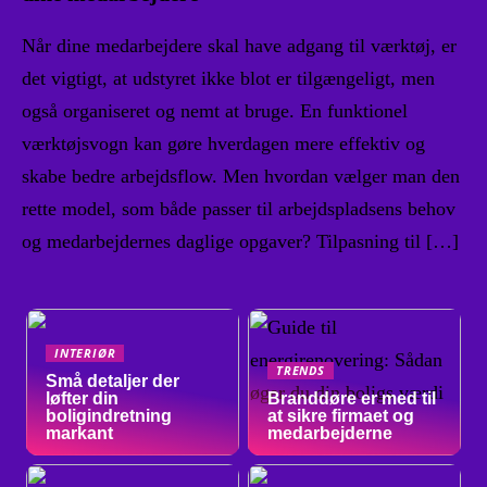
Når dine medarbejdere skal have adgang til værktøj, er
det vigtigt, at udstyret ikke blot er tilgængeligt, men
også organiseret og nemt at bruge. En funktionel
værktøjsvogn kan gøre hverdagen mere effektiv og
skabe bedre arbejdsflow. Men hvordan vælger man den
rette model, som både passer til arbejdspladsens behov
og medarbejdernes daglige opgaver? Tilpasning til […]
INTERIØR
TRENDS
Små detaljer der
løfter din
Branddøre er med til
boligindretning
at sikre firmaet og
markant
medarbejderne