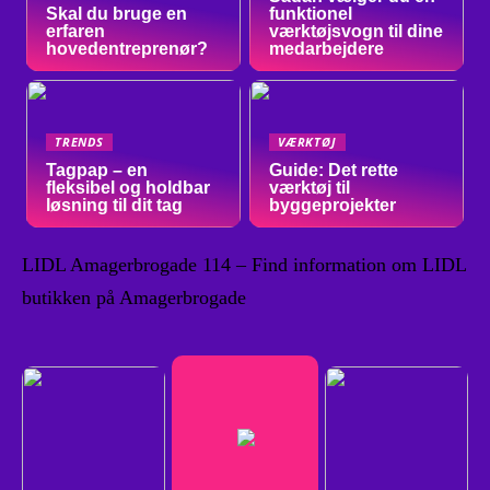
Skal du bruge en
funktionel
erfaren
værktøjsvogn til dine
hovedentreprenør?
medarbejdere
TRENDS
VÆRKTØJ
Tagpap – en
Guide: Det rette
fleksibel og holdbar
værktøj til
løsning til dit tag
byggeprojekter
LIDL Amagerbrogade 114 – Find information om LIDL
butikken på Amagerbrogade