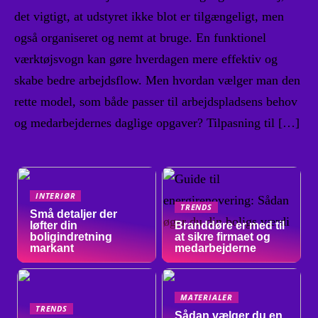
det vigtigt, at udstyret ikke blot er tilgængeligt, men
også organiseret og nemt at bruge. En funktionel
værktøjsvogn kan gøre hverdagen mere effektiv og
skabe bedre arbejdsflow. Men hvordan vælger man den
rette model, som både passer til arbejdspladsens behov
og medarbejdernes daglige opgaver? Tilpasning til […]
INTERIØR
TRENDS
Små detaljer der
løfter din
Branddøre er med til
boligindretning
at sikre firmaet og
markant
medarbejderne
MATERIALER
TRENDS
Sådan vælger du en