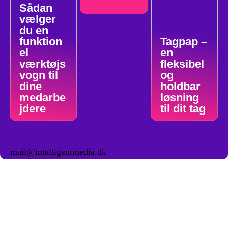
Sådan
vælger
du en
funktion
Tagpap –
el
en
værktøjs
fleksibel
vogn til
og
dine
holdbar
medarbe
løsning
jdere
til dit tag
mail@intelligentmedia.dk