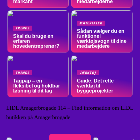
markant
medarbejderne
MATERIALER
TRENDS
Sådan vælger du en
Skal du bruge en
funktionel
erfaren
værktøjsvogn til dine
hovedentreprenør?
medarbejdere
TRENDS
VÆRKTØJ
Tagpap – en
Guide: Det rette
fleksibel og holdbar
værktøj til
løsning til dit tag
byggeprojekter
LIDL Amagerbrogade 114 – Find information om LIDL
butikken på Amagerbrogade