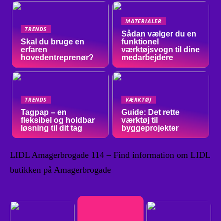
MATERIALER
TRENDS
Sådan vælger du en
Skal du bruge en
funktionel
erfaren
værktøjsvogn til dine
hovedentreprenør?
medarbejdere
TRENDS
VÆRKTØJ
Tagpap – en
Guide: Det rette
fleksibel og holdbar
værktøj til
løsning til dit tag
byggeprojekter
LIDL Amagerbrogade 114 – Find information om LIDL
butikken på Amagerbrogade