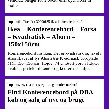
velholdt. Sælges for 2.000kr eller byd. Først til
mølle.
http s://jkoffice.dk › 30000185-ikea-konferencebord-fo…
Ikea – Konferencebord – Forsa
– Kvadratisk – Ahorn –
150x150cm
Konferencebord fra Ikea. Det er kvadratisk og lavet i
AhornLavet af lys Ahorn træ Kvadratisk bordplade
Mål: 150×150 cm Højde: 74 cmStort bord i lækker
kvalitet, perfekt til kontor og konferencemiljø.
http s://www.dba.dk › soeg › soeg=konferencebord
Find Konferencebord på DBA –
køb og salg af nyt og brugt