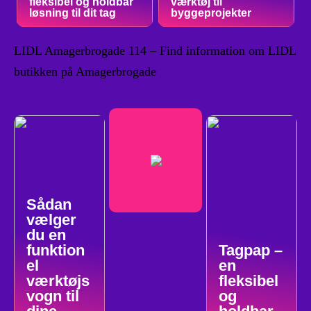
fleksibel og holdbar
værktøj til
løsning til dit tag
byggeprojekter
LIDL Amagerbrogade 114 – Find information om LIDL
butikken på Amagerbrogade
Sådan
vælger
du en
funktion
Tagpap –
el
en
værktøjs
fleksibel
vogn til
og