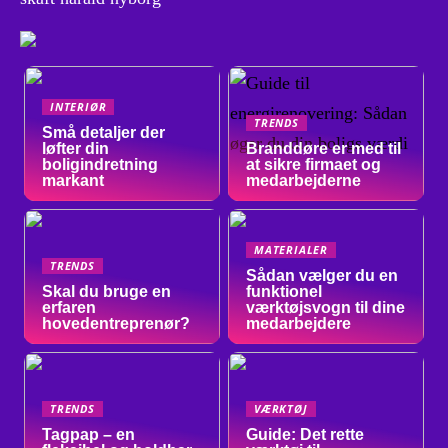
INTERIØR
TRENDS
Små detaljer der
løfter din
Branddøre er med til
boligindretning
at sikre firmaet og
markant
medarbejderne
MATERIALER
TRENDS
Sådan vælger du en
Skal du bruge en
funktionel
erfaren
værktøjsvogn til dine
hovedentreprenør?
medarbejdere
TRENDS
VÆRKTØJ
Tagpap – en
Guide: Det rette