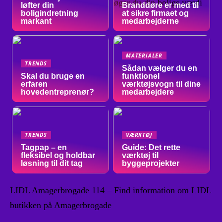
løfter din
Branddøre er med til
boligindretning
at sikre firmaet og
markant
medarbejderne
MATERIALER
TRENDS
Sådan vælger du en
Skal du bruge en
funktionel
erfaren
værktøjsvogn til dine
hovedentreprenør?
medarbejdere
TRENDS
VÆRKTØJ
Tagpap – en
Guide: Det rette
fleksibel og holdbar
værktøj til
løsning til dit tag
byggeprojekter
LIDL Amagerbrogade 114 – Find information om LIDL
butikken på Amagerbrogade