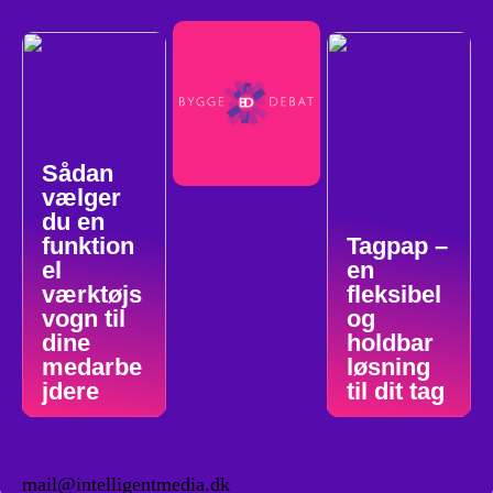
Sådan
vælger
du en
funktion
Tagpap –
el
en
værktøjs
fleksibel
vogn til
og
dine
holdbar
medarbe
løsning
jdere
til dit tag
mail@intelligentmedia.dk