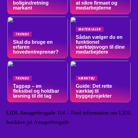
boligindretning
at sikre firmaet og
markant
medarbejderne
MATERIALER
TRENDS
Sådan vælger du en
Skal du bruge en
funktionel
erfaren
værktøjsvogn til dine
hovedentreprenør?
medarbejdere
TRENDS
VÆRKTØJ
Tagpap – en
Guide: Det rette
fleksibel og holdbar
værktøj til
løsning til dit tag
byggeprojekter
LIDL Amagerbrogade 114 – Find information om LIDL
butikken på Amagerbrogade