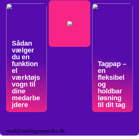
Sådan
vælger
du en
funktion
Tagpap –
el
en
værktøjs
fleksibel
vogn til
og
dine
holdbar
medarbe
løsning
jdere
til dit tag
mail@intelligentmedia.dk