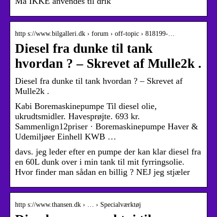
Må IKKE anvendes til drik
http s://www.bilgalleri.dk › forum › off-topic › 818199-…
Diesel fra dunke til tank
hvordan ? – Skrevet af Mulle2k .
Diesel fra dunke til tank hvordan ? – Skrevet af
Mulle2k .
Kabi Boremaskinepumpe Til diesel olie,
ukrudtsmidler. Havesprøjte. 693 kr.
Sammenlign12priser · Boremaskinepumpe Haver &
Udemiljøer Einhell KWB …
davs. jeg leder efter en pumpe der kan klar diesel fra
en 60L dunk over i min tank til mit fyrringsolie.
Hvor finder man sådan en billig ? NEJ jeg stjæler
http s://www.thansen.dk › … › Specialværktøj