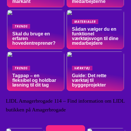
markant
medarbejderne
MATERIALER
TRENDS
Sådan vælger du en
Skal du bruge en
funktionel
erfaren
værktøjsvogn til dine
hovedentreprenør?
medarbejdere
TRENDS
VÆRKTØJ
Tagpap – en
Guide: Det rette
fleksibel og holdbar
værktøj til
løsning til dit tag
byggeprojekter
LIDL Amagerbrogade 114 – Find information om LIDL
butikken på Amagerbrogade