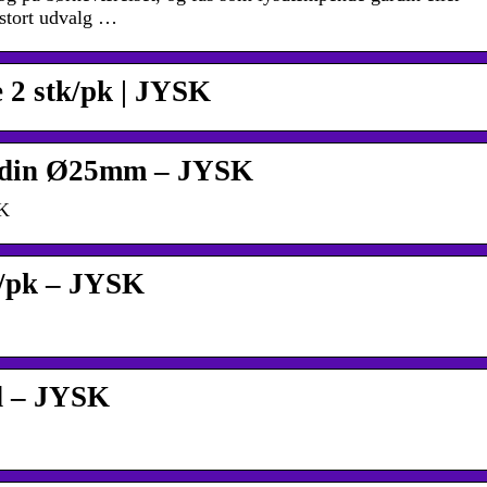
stort udvalg …
 2 stk/pk | JYSK
ardin Ø25mm – JYSK
SK
tk/pk – JYSK
d – JYSK