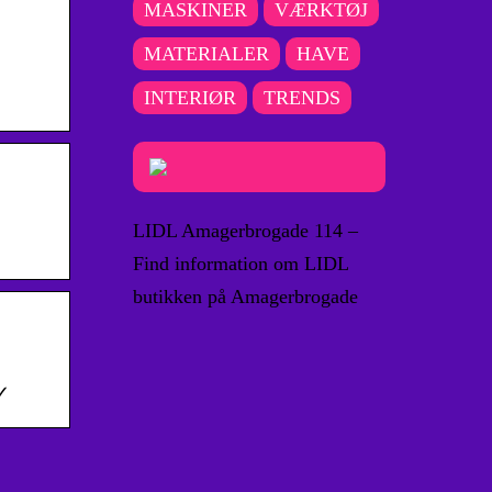
MASKINER
VÆRKTØJ
MATERIALER
HAVE
INTERIØR
TRENDS
LIDL Amagerbrogade 114 –
Find information om LIDL
butikken på Amagerbrogade
 ✓