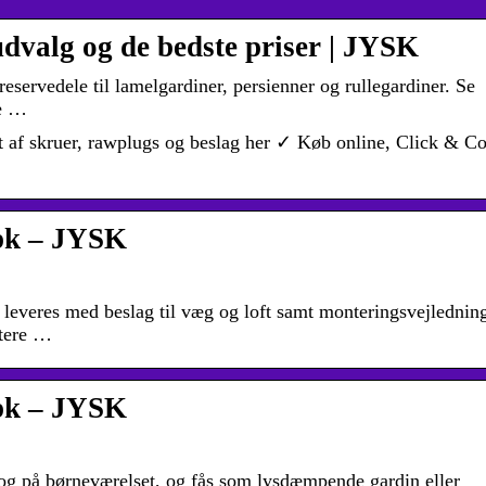
 udvalg og de bedste priser | JYSK
eservedele til lamelgardiner, persienner og rullegardiner. Se
se …
t af skruer, rawplugs og beslag her ✓ Køb online, Click & Co
/pk – JYSK
 leveres med beslag til væg og loft samt monteringsvejlednin
ntere …
/pk – JYSK
t og på børneværelset, og fås som lysdæmpende gardin eller