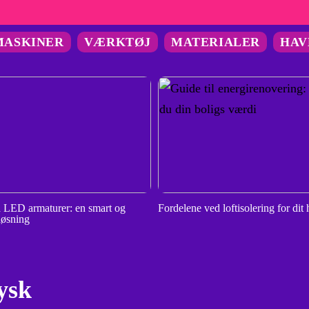
MASKINER
VÆRKTØJ
MATERIALER
HAV
 LED armaturer: en smart og
Fordelene ved loftisolering for dit
løsning
jysk